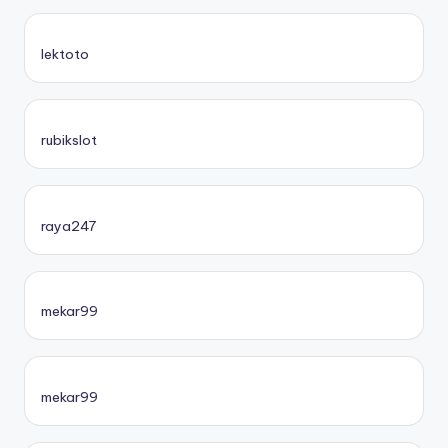
lektoto
rubikslot
raya247
mekar99
mekar99