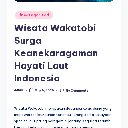
Posted
Uncategorized
in
Wisata Wakatobi
Surga
Keanekaragaman
Hayati Laut
Indonesia
admin
May 6, 2026
No Comments
Posted
by
Wisata Wakatobi merupakan destinasi kelas dunia yang
menawarkan keindahan terumbu karang serta kekayaan
spesies laut paling beragam di jantung segitiga terumbu
karang. Terletak di Sulawesi Tenggara gugusan