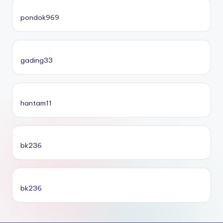
pondok969
gading33
hantam11
bk236
bk236