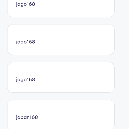
jago168
jago168
jago168
japan168