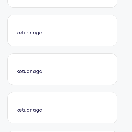
ketuanaga
ketuanaga
ketuanaga