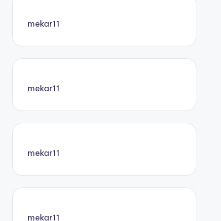
mekar11
mekar11
mekar11
mekar11