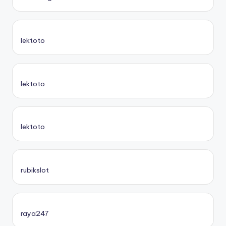
lektoto
lektoto
lektoto
rubikslot
raya247