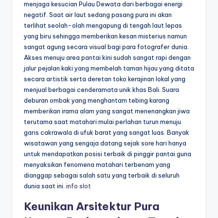
menjaga kesucian Pulau Dewata dari berbagai energi
negatif. Saat air laut sedang pasang pura ini akan
terlihat seolah-olah mengapung di tengah laut lepas
yang biru sehingga memberikan kesan misterius namun
sangat agung secara visual bagi para fotografer dunia.
Akses menuju area pantai kini sudah sangat rapi dengan
jalur pejalan kaki yang membelah taman hijau yang ditata
secara artistik serta deretan toko kerajinan lokal yang
menjual berbagai cenderamata unik khas Bali. Suara
deburan ombak yang menghantam tebing karang
memberikan irama alam yang sangat menenangkan jiwa
terutama saat matahari mulai perlahan turun menuju
garis cakrawala di ufuk barat yang sangat luas. Banyak
wisatawan yang sengaja datang sejak sore hari hanya
untuk mendapatkan posisi terbaik di pinggir pantai guna
menyaksikan fenomena matahari terbenam yang
dianggap sebagai salah satu yang terbaik di seluruh
dunia saat ini.
info slot
Keunikan Arsitektur Pura