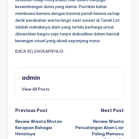
keseimbangan dunia yang damai. Pastikan kalian
membawa kamera dengan baterai penuh karena setiap
detik perubahan warna langit saat sunset di Tanah Lot
adalah mahakarya alam yang terlalu berharga untuk
dilewatkan begitu saja tanpa diabadikan dalam bentuk
kenangan visual yang abadi sepanjang masa.
BACA SELENGKAPNYA DI..
admin
View All Posts
Post
Previous Post
Next Post
Review Wisata Bhutan
Review Wisata
navigation
Kerajaan Bahagia
Petualangan Alam Liar
Himalaya
Paling Memacu