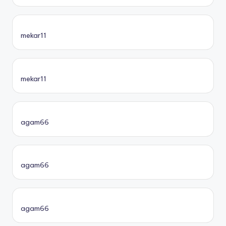
mekar11
mekar11
agam66
agam66
agam66