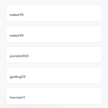
mekar99
mekar99
pondok969
gading33
hantam11