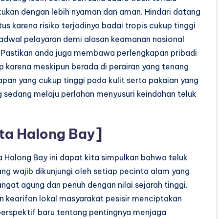
lakukan dengan lebih nyaman dan aman. Hindari datang
s karena risiko terjadinya badai tropis cukup tinggi
jadwal pelayaran demi alasan keamanan nasional
l. Pastikan anda juga membawa perlengkapan pribadi
up karena meskipun berada di perairan yang tenang
pan yang cukup tinggi pada kulit serta pakaian yang
g sedang melaju perlahan menyusuri keindahan teluk
ta Halong Bay]
 Halong Bay ini dapat kita simpulkan bahwa teluk
ng wajib dikunjungi oleh setiap pecinta alam yang
gat agung dan penuh dengan nilai sejarah tinggi.
 kearifan lokal masyarakat pesisir menciptakan
erspektif baru tentang pentingnya menjaga