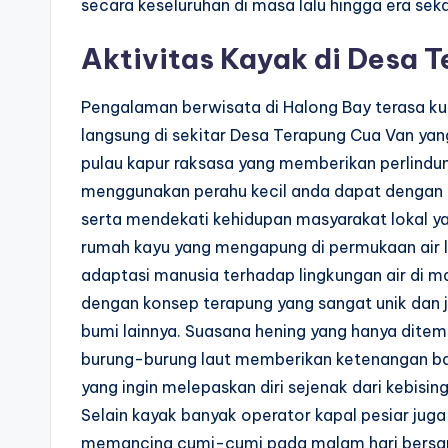
secara keseluruhan di masa lalu hingga era sek
Aktivitas Kayak di Desa 
Pengalaman berwisata di Halong Bay terasa ku
langsung di sekitar Desa Terapung Cua Van yan
pulau kapur raksasa yang memberikan perlind
menggunakan perahu kecil anda dapat dengan 
serta mendekati kehidupan masyarakat lokal ya
rumah kayu yang mengapung di permukaan air la
adaptasi manusia terhadap lingkungan air di 
dengan konsep terapung yang sangat unik dan j
bumi lainnya. Suasana hening yang hanya ditem
burung-burung laut memberikan ketenangan b
yang ingin melepaskan diri sejenak dari kebisin
Selain kayak banyak operator kapal pesiar j
memancing cumi-cumi pada malam hari bersa