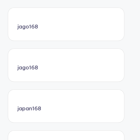
jago168
jago168
japan168