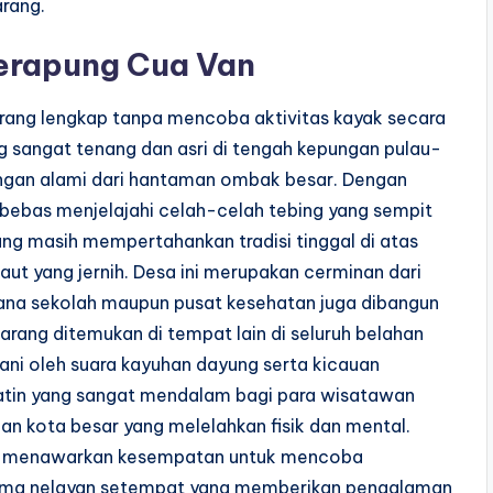
arang.
Terapung Cua Van
rang lengkap tanpa mencoba aktivitas kayak secara
g sangat tenang dan asri di tengah kepungan pulau-
ungan alami dari hantaman ombak besar. Dengan
bebas menjelajahi celah-celah tebing yang sempit
ng masih mempertahankan tradisi tinggal di atas
ut yang jernih. Desa ini merupakan cerminan dari
mana sekolah maupun pusat kesehatan juga dibangun
arang ditemukan di tempat lain di seluruh belahan
ani oleh suara kayuhan dayung serta kicauan
atin yang sangat mendalam bagi para wisatawan
gan kota besar yang melelahkan fisik dan mental.
uga menawarkan kesempatan untuk mencoba
ma nelayan setempat yang memberikan pengalaman