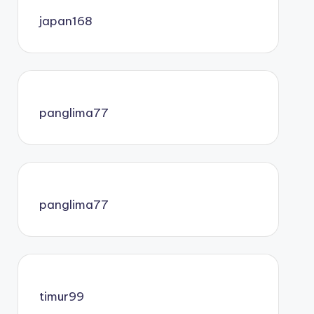
japan168
panglima77
panglima77
timur99