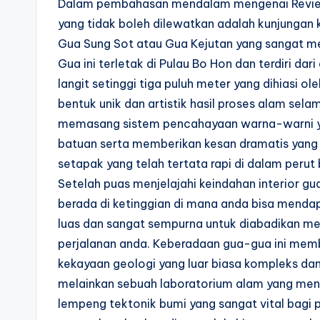
Dalam pembahasan mendalam mengenai Review 
yang tidak boleh dilewatkan adalah kunjungan 
Gua Sung Sot atau Gua Kejutan yang sangat m
Gua ini terletak di Pulau Bo Hon dan terdiri da
langit setinggi tiga puluh meter yang dihiasi ol
bentuk unik dan artistik hasil proses alam sel
memasang sistem pencahayaan warna-warni ya
batuan serta memberikan kesan dramatis yang s
setapak yang telah tertata rapi di dalam per
Setelah puas menjelajahi keindahan interior g
berada di ketinggian di mana anda bisa mend
luas dan sangat sempurna untuk diabadikan me
perjalanan anda. Keberadaan gua-gua ini mem
kekayaan geologi yang luar biasa kompleks d
melainkan sebuah laboratorium alam yang men
lempeng tektonik bumi yang sangat vital bagi