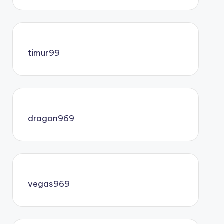
timur99
dragon969
vegas969