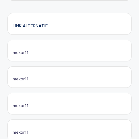
LINK ALTERNATIF :
mekar11
mekar11
mekar11
mekar11