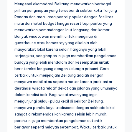
Mengenai akomodasi, Belitung menawarkan berbagai
pilihan penginapan yang tersebar di sekitar kota Tanjung
Pandan dan area-area pantai populer dengan fasilitas
mulai dari hotel budget hingga resort tepi pantai yang
menawarkan pemandangan laut langsung dari kamar.
Banyak wisatawan memilih untuk menginap di
guesthouse atau homestay yang dikelola oleh
masyarakat lokal karena selain harganya yang lebih
terjangkau, penginapan ini juga memberikan pengalaman
budaya yang lebih mendalam dan kesempatan untuk
berinteraksi langsung dengan keluarga pribumi. Cara
terbaik untuk menjelajahi Belitung adalah dengan
menyewa mobil atau sepeda motor karena jarak antar
destinasi wisata relatif dekat dan jalanan yang umumnya
dalam kondisi baik. Bagi wisatawan yang ingin
mengunjungi pulau-pulau kecil di sekitar Belitung,
menyewa perahu kayu tradisional dengan nakhoda lokal
sangat direkomendasikan karena selain lebih murah,
perahu ini juga memberikan pengalaman autentik
berlayar seperti nelayan setempat. Waktu terbaik untuk