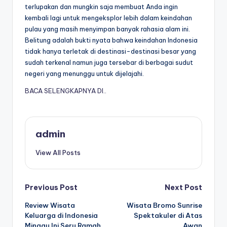
terlupakan dan mungkin saja membuat Anda ingin
kembali lagi untuk mengeksplor lebih dalam keindahan
pulau yang masih menyimpan banyak rahasia alam ini.
Belitung adalah bukti nyata bahwa keindahan Indonesia
tidak hanya terletak di destinasi-destinasi besar yang
sudah terkenal namun juga tersebar di berbagai sudut
negeri yang menunggu untuk dijelajahi.
BACA SELENGKAPNYA DI..
admin
View All Posts
Post
Previous Post
Next Post
Review Wisata
Wisata Bromo Sunrise
navigation
Keluarga di Indonesia
Spektakuler di Atas
Minggu Ini Seru Ramah
Awan