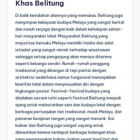
Khas Belitung
Di balik keindahan alamnya yang memukau, Belitung juga
menyimpan kekayaan budaya Melayu yang sangat kental
dan masih terjaga dengan baik dalam kehidupan sehari-
hari masyarakat lokal. Masyarakat Belitung yang
mayoritas bersuku Melayu memiliki tradisi dan adat
istiadat yang sangat ramah terhadap wisatawan
sehingga setiap pengunjung akan merasa diterima
seperti keluarga sendiri. Rumah-rumah panggung
tradisional yang dibangun di tepi pantai dengan
arsitektur sederhana namun fungsional menunjukkan
kearifan lokal dalam menyesuaikan diri dengan
lingkungan pesisir. Festival-festival budaya yang
diadakan secara rutin seperti Festival Belitung menjadi
ajang untuk melestarikan seni dan budaya lokal dengan
berbagai pertunjukan tari tradisional, musik Melayu, dan
pameran kerajinan tangan yang sangat menarik. Sisi
kuliner dari Belitung juga sangat sayang untuk
dilewatkan karena terdapat berbagai hidangan khas
yang menggunakan bahan-bahan segar hasil laut dan