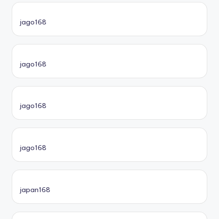
jago168
jago168
jago168
jago168
japan168