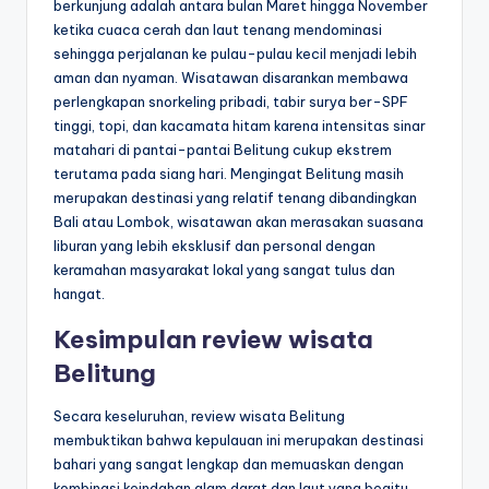
berkunjung adalah antara bulan Maret hingga November
ketika cuaca cerah dan laut tenang mendominasi
sehingga perjalanan ke pulau-pulau kecil menjadi lebih
aman dan nyaman. Wisatawan disarankan membawa
perlengkapan snorkeling pribadi, tabir surya ber-SPF
tinggi, topi, dan kacamata hitam karena intensitas sinar
matahari di pantai-pantai Belitung cukup ekstrem
terutama pada siang hari. Mengingat Belitung masih
merupakan destinasi yang relatif tenang dibandingkan
Bali atau Lombok, wisatawan akan merasakan suasana
liburan yang lebih eksklusif dan personal dengan
keramahan masyarakat lokal yang sangat tulus dan
hangat.
Kesimpulan review wisata
Belitung
Secara keseluruhan, review wisata Belitung
membuktikan bahwa kepulauan ini merupakan destinasi
bahari yang sangat lengkap dan memuaskan dengan
kombinasi keindahan alam darat dan laut yang begitu