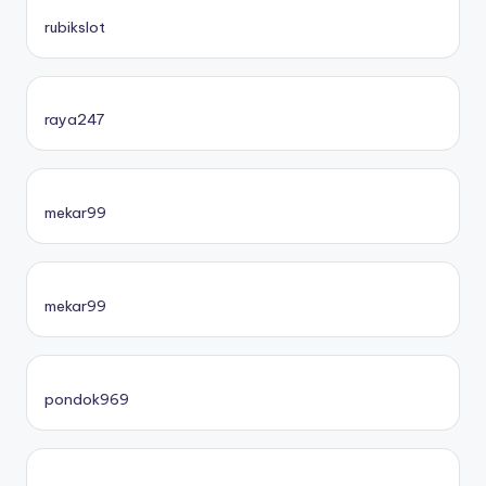
rubikslot
raya247
mekar99
mekar99
pondok969