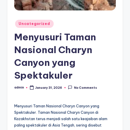
Posted
Uncategorized
in
Menyusuri Taman
Nasional Charyn
Canyon yang
Spektakuler
admin
January 31, 2026
No Comments
Posted
by
Menyusuri Taman Nasional Charyn Canyon yang
Spektakuler. Taman Nasional Charyn Canyon di
Kazakhstan terus menjadi salah satu keajaiban alam
paling spektakuler di Asia Tengah, sering disebut