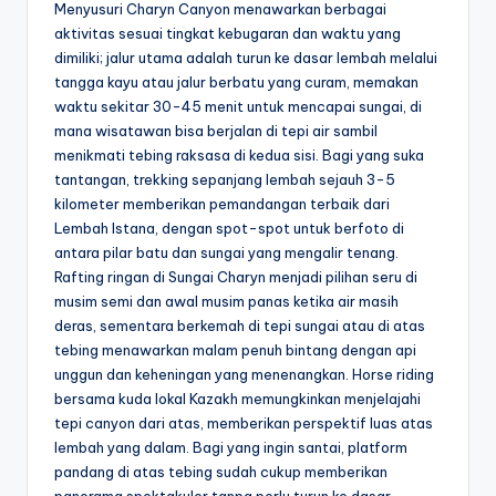
Menyusuri Charyn Canyon menawarkan berbagai
aktivitas sesuai tingkat kebugaran dan waktu yang
dimiliki; jalur utama adalah turun ke dasar lembah melalui
tangga kayu atau jalur berbatu yang curam, memakan
waktu sekitar 30-45 menit untuk mencapai sungai, di
mana wisatawan bisa berjalan di tepi air sambil
menikmati tebing raksasa di kedua sisi. Bagi yang suka
tantangan, trekking sepanjang lembah sejauh 3-5
kilometer memberikan pemandangan terbaik dari
Lembah Istana, dengan spot-spot untuk berfoto di
antara pilar batu dan sungai yang mengalir tenang.
Rafting ringan di Sungai Charyn menjadi pilihan seru di
musim semi dan awal musim panas ketika air masih
deras, sementara berkemah di tepi sungai atau di atas
tebing menawarkan malam penuh bintang dengan api
unggun dan keheningan yang menenangkan. Horse riding
bersama kuda lokal Kazakh memungkinkan menjelajahi
tepi canyon dari atas, memberikan perspektif luas atas
lembah yang dalam. Bagi yang ingin santai, platform
pandang di atas tebing sudah cukup memberikan
panorama spektakuler tanpa perlu turun ke dasar.