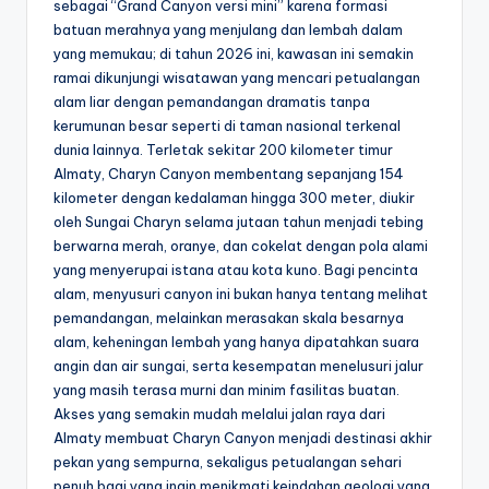
sebagai “Grand Canyon versi mini” karena formasi
batuan merahnya yang menjulang dan lembah dalam
yang memukau; di tahun 2026 ini, kawasan ini semakin
ramai dikunjungi wisatawan yang mencari petualangan
alam liar dengan pemandangan dramatis tanpa
kerumunan besar seperti di taman nasional terkenal
dunia lainnya. Terletak sekitar 200 kilometer timur
Almaty, Charyn Canyon membentang sepanjang 154
kilometer dengan kedalaman hingga 300 meter, diukir
oleh Sungai Charyn selama jutaan tahun menjadi tebing
berwarna merah, oranye, dan cokelat dengan pola alami
yang menyerupai istana atau kota kuno. Bagi pencinta
alam, menyusuri canyon ini bukan hanya tentang melihat
pemandangan, melainkan merasakan skala besarnya
alam, keheningan lembah yang hanya dipatahkan suara
angin dan air sungai, serta kesempatan menelusuri jalur
yang masih terasa murni dan minim fasilitas buatan.
Akses yang semakin mudah melalui jalan raya dari
Almaty membuat Charyn Canyon menjadi destinasi akhir
pekan yang sempurna, sekaligus petualangan sehari
penuh bagi yang ingin menikmati keindahan geologi yang