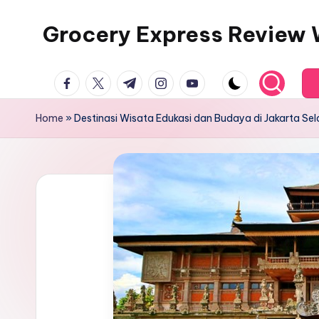
Grocery Express Review 
Skip
to
content
facebook.com
twitter.com
t.me
instagram.com
youtube.com
Home
»
Destinasi Wisata Edukasi dan Budaya di Jakarta Se